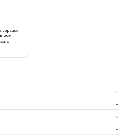
в сервисе
ак ими
авать