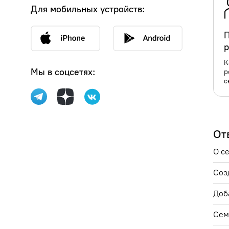
Для мобильных устройств:
П
р
К
Мы в соцсетях:
р
с
От
О с
Соз
Доб
Сем