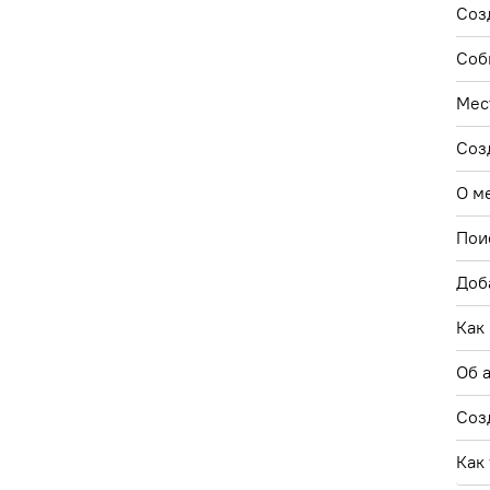
Соз
Соб
Мес
Соз
О м
Пои
Доб
Как
Об 
Соз
Как