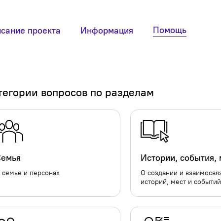
Помощь
сание проекта
Информация
тегории вопросов по разделам
ер
Пример
и
Семья
семьи
Истории, события,
иных
Милей
 семье и персонах
О создании и взаимосвя
историй, мест и событи