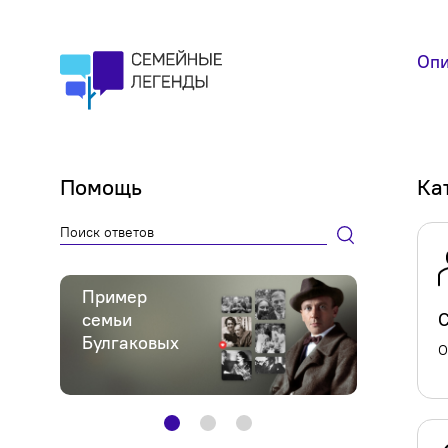
Опи
Помощь
Ка
Пример
Прим
семьи
семь
Булгаковых
Гагар
О