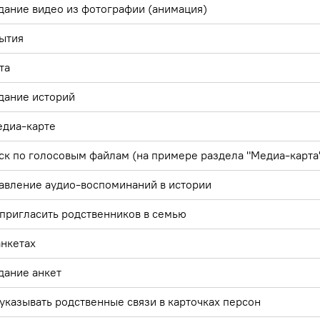
дание видео из фотографии (анимация)
ытия
та
дание историй
едиа-карте
ск по голосовым файлам (на примере раздела "Медиа-карта
авление аудио-воспоминаний в истории
 пригласить родственников в семью
анкетах
дание анкет
 указывать родственные связи в карточках персон