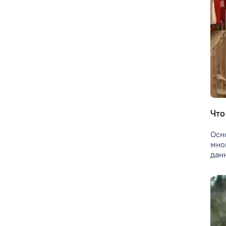
Что
Осн
мно
дан