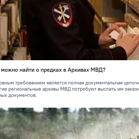
 можно найти о предках в Архивах МВД?
овным требованием является полная документальная цепочка 
гие региональные архивы МВД потребуют выслать им заказ
ных документов.