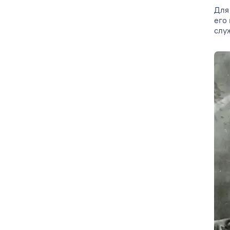
Для
его 
слу