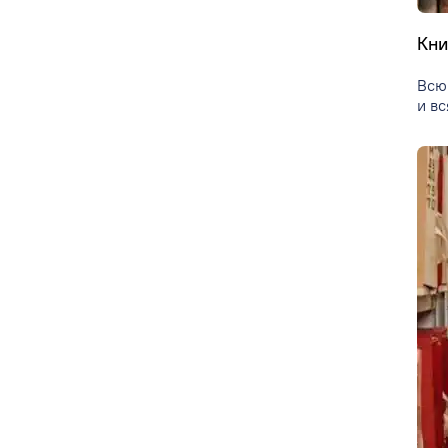
Кни
Всю
и вс