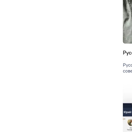
Рус
Рус
сов